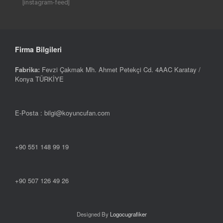
[instagram-feed]
Firma Bilgileri
Fabrika:
Fevzi Çakmak Mh. Ahmet Petekçi Cd. 4AAC Karatay /
Konya TÜRKİYE
E-Posta : bilgi@koyuncufan.com
+90 551 148 99 19
+90 507 126 49 26
Designed By
Logocugrafiker